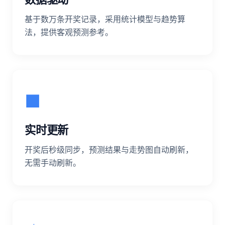
基于数万条开奖记录，采用统计模型与趋势算
法，提供客观预测参考。
■
实时更新
开奖后秒级同步，预测结果与走势图自动刷新，
无需手动刷新。