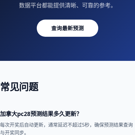
数据平台都能提供清晰、可靠的参考。
查询最新预测
常见问题
加拿大pc28预测结果多久更新？
每次开奖后自动更新，通常延迟不超过5秒，确保预测结果查询
与开奖同步。