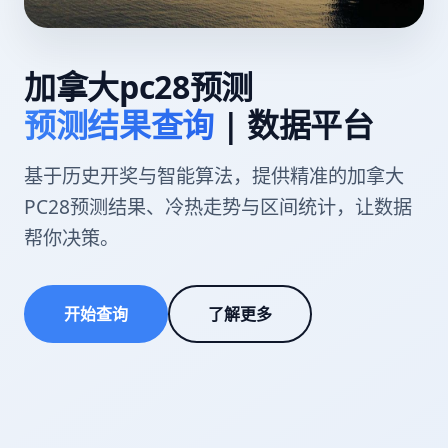
加拿大pc28预测
预测结果查询
| 数据平台
基于历史开奖与智能算法，提供精准的加拿大
PC28预测结果、冷热走势与区间统计，让数据
帮你决策。
开始查询
了解更多