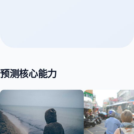
预测核心能力