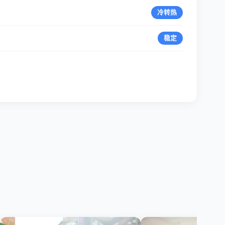
冷转热
稳定