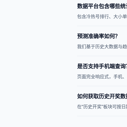
数据平台包含哪些统
包含冷热号排行、大小单
预测准确率如何？
我们基于历史大数据与趋
是否支持手机端查询
页面完全响应式，手机、
如何获取历史开奖数
在“历史开奖”板块可按