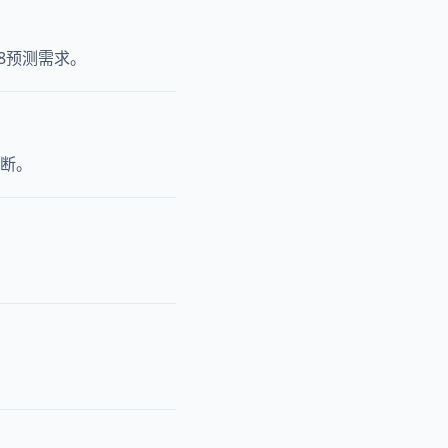
8预测需求。
断。