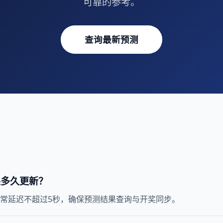
可靠的参考。
查询最新预测
果多久更新？
常延迟不超过5秒，确保预测结果查询与开奖同步。