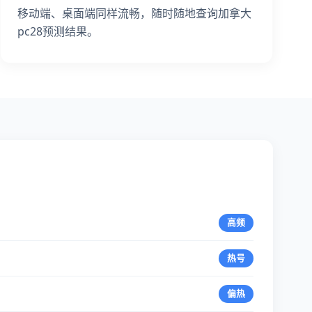
移动端、桌面端同样流畅，随时随地查询加拿大
pc28预测结果。
高频
热号
偏热