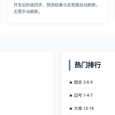
开奖后秒级同步，预测结果与走势图自动刷新，
无需手动刷新。
热门排行
🔥 组合 3-6-9
🔥 边号 1-4-7
🔥 大单 13-18