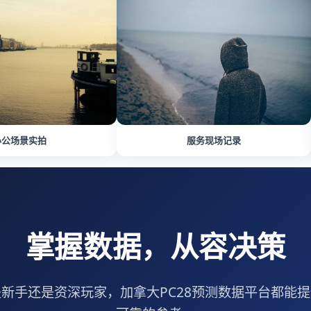
办公场景实拍
服务现场记录
掌握数据，从容决策
新手还是资深玩家，加拿大PC28预测数据平台都能