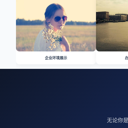
企业环境展示
无论你是