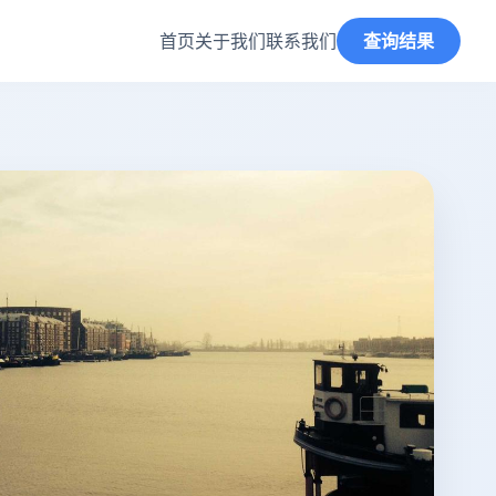
首页
关于我们
联系我们
查询结果