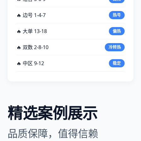
🔥 边号 1-4-7
热号
🔥 大单 13-18
偏热
🔥 双数 2-8-10
冷转热
🔥 中区 9-12
稳定
精选案例展示
品质保障，值得信赖