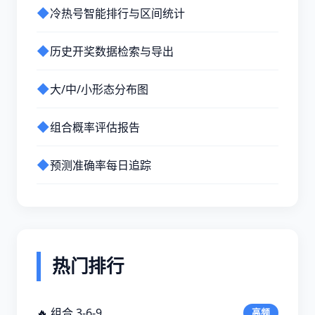
冷热号智能排行与区间统计
历史开奖数据检索与导出
大/中/小形态分布图
组合概率评估报告
预测准确率每日追踪
热门排行
🔥 组合 3-6-9
高频