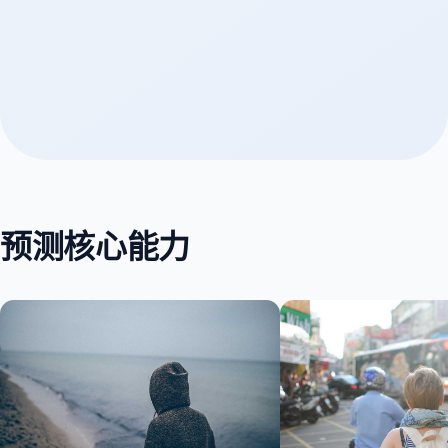
预测核心能力