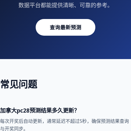
数据平台都能提供清晰、可靠的参考。
查询最新预测
常见问题
加拿大pc28预测结果多久更新？
每次开奖后自动更新，通常延迟不超过5秒，确保预测结果查询
与开奖同步。