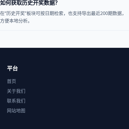
如何获取历史开奖数据？
在“历史开奖”板块可按日期检索，也支持导出最近200期数据，
方便本地分析。
平台
首页
关于我们
联系我们
网站地图