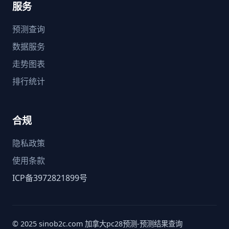
服务
预测查询
数据服务
走势图表
排行统计
合规
隐私政策
使用条款
ICP备3972821899号
© 2025 sinob2c.com 加拿大pc28预测-预测结果查询