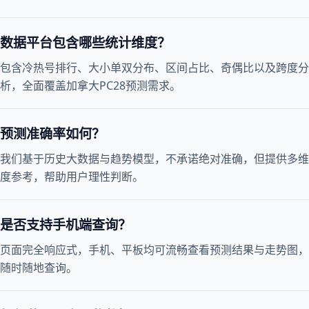
数据平台包含哪些统计维度？
包含冷热号排行、大小单双分布、区间占比、奇偶比以及跨度分
析，全面覆盖加拿大PC28预测需求。
预测准确率如何？
我们基于历史大数据与趋势模型，不承诺绝对准确，但提供多维
度参考，帮助用户理性判断。
是否支持手机端查询？
页面完全响应式，手机、平板均可流畅查看预测结果与走势图，
随时随地查询。