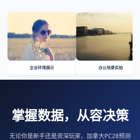
企业环境展示
办公场景实拍
掌握数据，从容决策
无论你是新手还是资深玩家，加拿大PC28预测