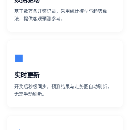
基于数万条开奖记录，采用统计模型与趋势算
法，提供客观预测参考。
■
实时更新
开奖后秒级同步，预测结果与走势图自动刷新，
无需手动刷新。