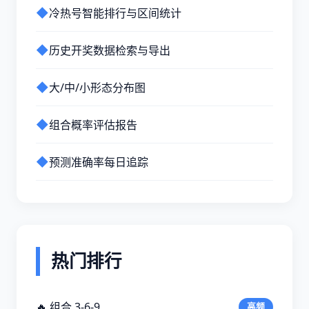
冷热号智能排行与区间统计
历史开奖数据检索与导出
大/中/小形态分布图
组合概率评估报告
预测准确率每日追踪
热门排行
🔥 组合 3-6-9
高频