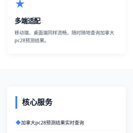
★
多端适配
移动端、桌面端同样流畅，随时随地查询加拿大
pc28预测结果。
核心服务
加拿大pc28预测结果实时查询