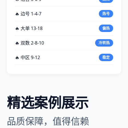
🔥 边号 1-4-7
热号
🔥 大单 13-18
偏热
🔥 双数 2-8-10
冷转热
🔥 中区 9-12
稳定
精选案例展示
品质保障，值得信赖