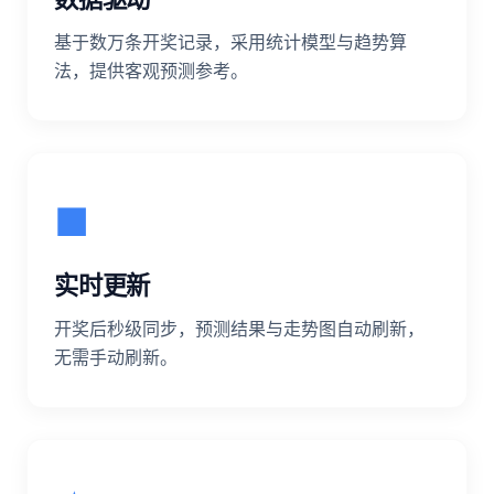
基于数万条开奖记录，采用统计模型与趋势算
法，提供客观预测参考。
■
实时更新
开奖后秒级同步，预测结果与走势图自动刷新，
无需手动刷新。