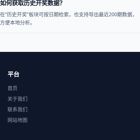
如何获取历史开奖数据？
在“历史开奖”板块可按日期检索，也支持导出最近200期数据，
方便本地分析。
平台
首页
关于我们
联系我们
网站地图