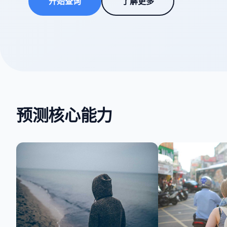
开始查询
了解更多
预测核心能力