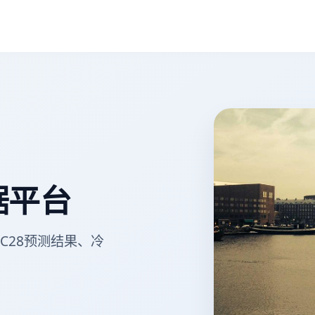
据平台
C28预测结果、冷