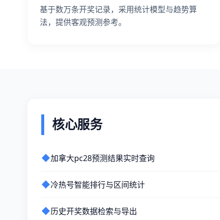
基于数万条开奖记录，采用统计模型与趋势算
法，提供客观预测参考。
核心服务
加拿大pc28预测结果实时查询
冷热号智能排行与区间统计
历史开奖数据检索与导出