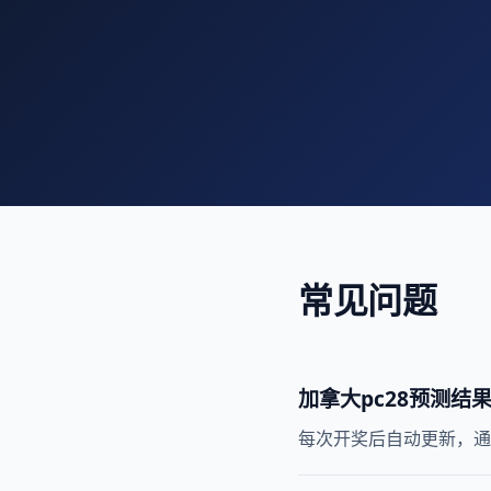
常见问题
加拿大pc28预测结
每次开奖后自动更新，通