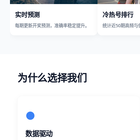
实时预测
冷热号排行
每期更新开奖预测，准确率稳定提升。
统计近50期高频与
为什么选择我们
●
数据驱动