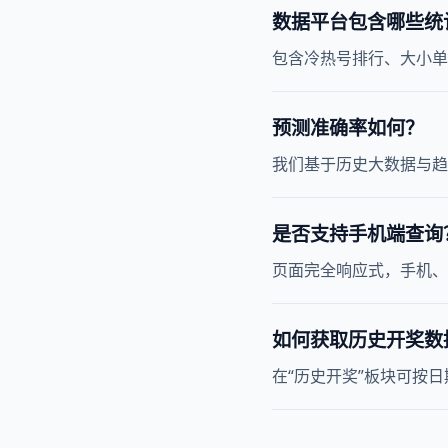
数据平台包含哪些统
包含冷热号排行、大小单
预测准确率如何？
我们基于历史大数据与趋
是否支持手机端查询
页面完全响应式，手机、
如何获取历史开奖数
在“历史开奖”板块可按