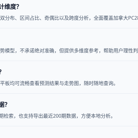
计维度？
双分布、区间占比、奇偶比以及跨度分析，全面覆盖加拿大PC2
势模型，不承诺绝对准确，但提供多维度参考，帮助用户理性判
？
平板均可流畅查看预测结果与走势图，随时随地查询。
据？
日期检索，也支持导出最近200期数据，方便本地分析。