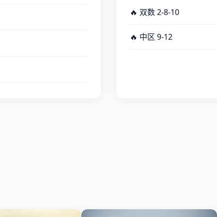
🔥 双数 2-8-10
🔥 中区 9-12