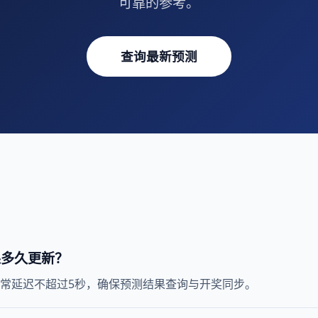
可靠的参考。
查询最新预测
果多久更新？
常延迟不超过5秒，确保预测结果查询与开奖同步。