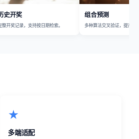
历史开奖
组合预测
完整开奖记录，支持按日期检索。
多种算法交叉验证，提高参
★
多端适配