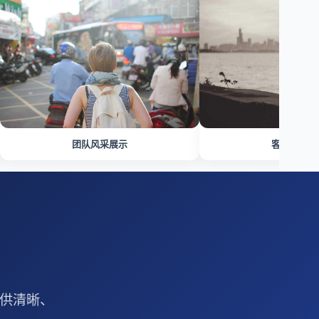
团队风采展示
客户合作留
提供清晰、