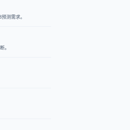
8预测需求。
断。