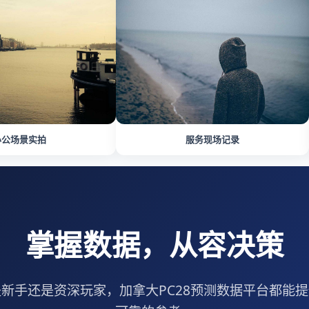
办公场景实拍
服务现场记录
掌握数据，从容决策
新手还是资深玩家，加拿大PC28预测数据平台都能