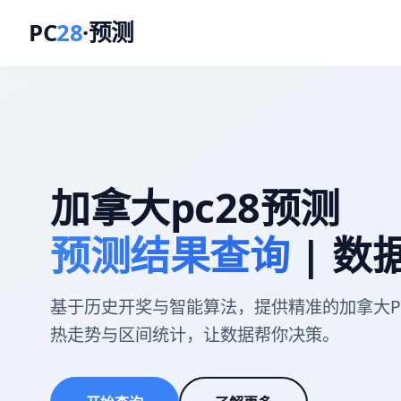
PC
28
·预测
加拿大pc28预测
预测结果查询
| 数
基于历史开奖与智能算法，提供精准的加拿大P
热走势与区间统计，让数据帮你决策。