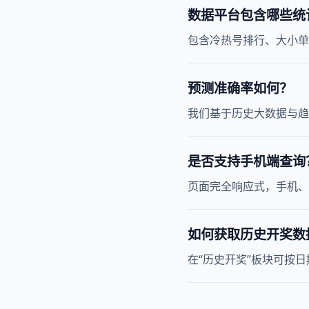
数据平台包含哪些统
包含冷热号排行、大小单
预测准确率如何？
我们基于历史大数据与趋
是否支持手机端查询
页面完全响应式，手机、
如何获取历史开奖数
在“历史开奖”板块可按