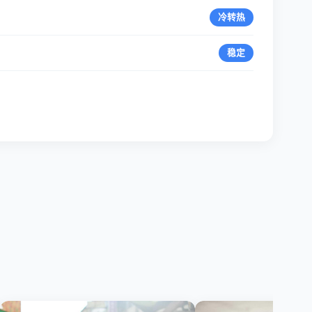
冷转热
稳定