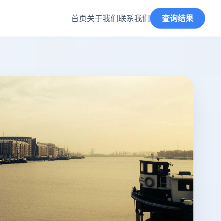
首页
关于我们
联系我们
查询结果