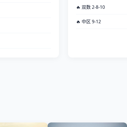
🔥 双数 2-8-10
🔥 中区 9-12