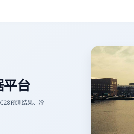
据平台
C28预测结果、冷