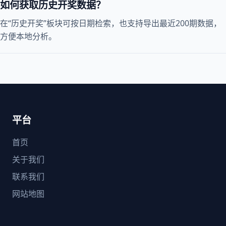
如何获取历史开奖数据？
在“历史开奖”板块可按日期检索，也支持导出最近200期数据，
方便本地分析。
平台
首页
关于我们
联系我们
网站地图