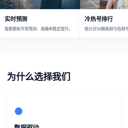
实时预测
冷热号排行
每期更新开奖预测，准确率稳定提升。
统计近50期高频与低频
为什么选择我们
●
数据驱动