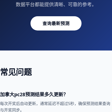
数据平台都能提供清晰、可靠的参考。
查询最新预测
常见问题
加拿大pc28预测结果多久更新？
每次开奖后自动更新，通常延迟不超过5秒，确保预测结果查询
与开奖同步。