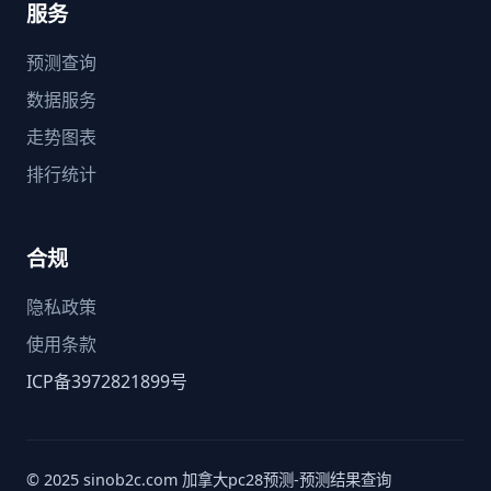
服务
预测查询
数据服务
走势图表
排行统计
合规
隐私政策
使用条款
ICP备3972821899号
© 2025 sinob2c.com 加拿大pc28预测-预测结果查询