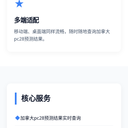
★
多端适配
移动端、桌面端同样流畅，随时随地查询加拿大
pc28预测结果。
核心服务
加拿大pc28预测结果实时查询