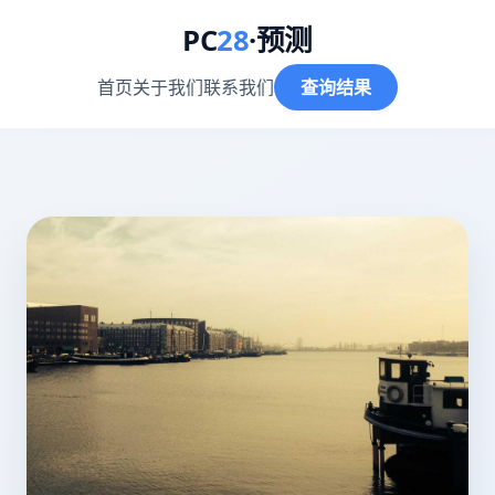
PC
28
·预测
首页
关于我们
联系我们
查询结果