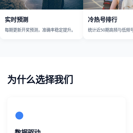
实时预测
冷热号排行
每期更新开奖预测，准确率稳定提升。
统计近50期高频与低频
为什么选择我们
●
数据驱动