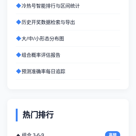
冷热号智能排行与区间统计
历史开奖数据检索与导出
大/中/小形态分布图
组合概率评估报告
预测准确率每日追踪
热门排行
🔥 组合 3-6-9
高频