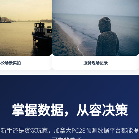
办公场景实拍
服务现场记录
掌握数据，从容决策
新手还是资深玩家，加拿大PC28预测数据平台都能