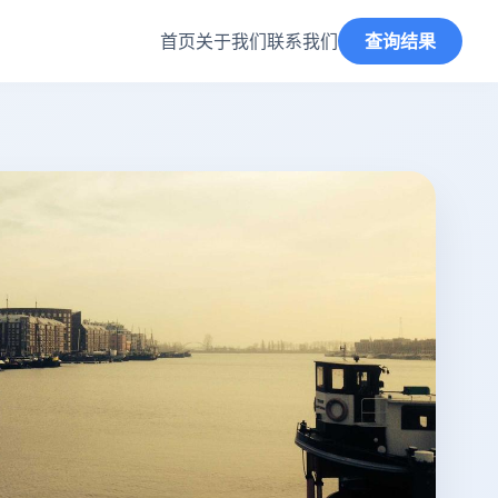
首页
关于我们
联系我们
查询结果