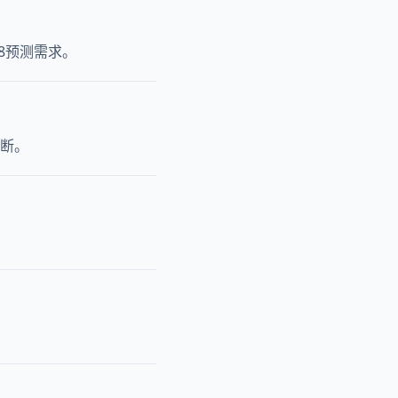
8预测需求。
断。