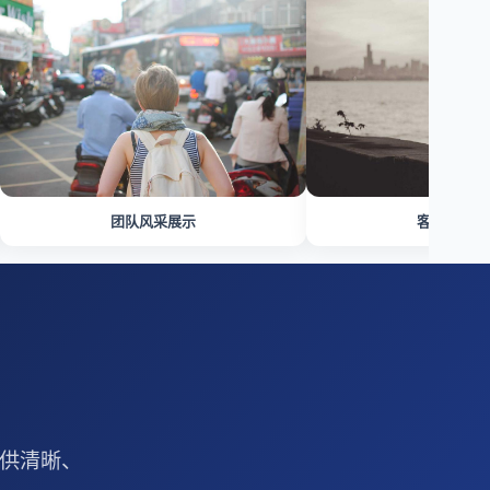
团队风采展示
客户合作留
提供清晰、