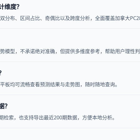
计维度？
双分布、区间占比、奇偶比以及跨度分析，全面覆盖加拿大PC2
势模型，不承诺绝对准确，但提供多维度参考，帮助用户理性判
？
平板均可流畅查看预测结果与走势图，随时随地查询。
据？
日期检索，也支持导出最近200期数据，方便本地分析。