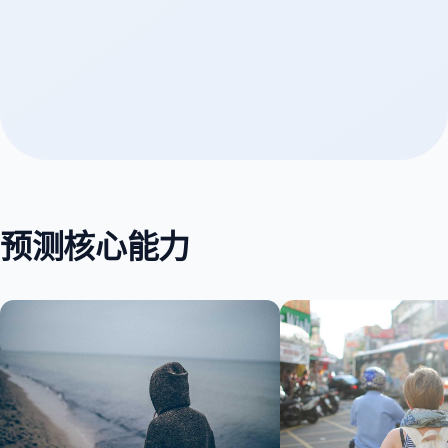
预测核心能力