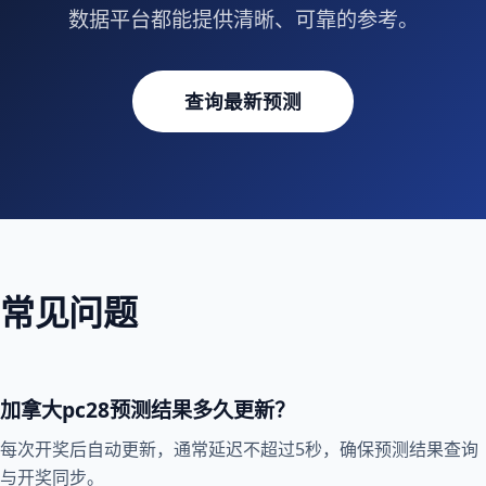
数据平台都能提供清晰、可靠的参考。
查询最新预测
常见问题
加拿大pc28预测结果多久更新？
每次开奖后自动更新，通常延迟不超过5秒，确保预测结果查询
与开奖同步。