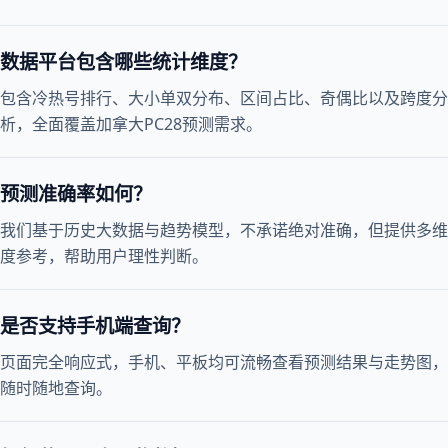
数据平台包含哪些统计维度？
包含冷热号排行、大小单双分布、区间占比、奇偶比以及跨度分
析，全面覆盖加拿大PC28预测需求。
预测准确率如何？
我们基于历史大数据与趋势模型，不承诺绝对准确，但提供多维
度参考，帮助用户理性判断。
是否支持手机端查询？
页面完全响应式，手机、平板均可流畅查看预测结果与走势图，
随时随地查询。