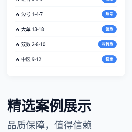
🔥 边号 1-4-7
热号
🔥 大单 13-18
偏热
🔥 双数 2-8-10
冷转热
🔥 中区 9-12
稳定
精选案例展示
品质保障，值得信赖