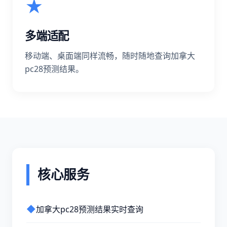
★
多端适配
移动端、桌面端同样流畅，随时随地查询加拿大
pc28预测结果。
核心服务
加拿大pc28预测结果实时查询