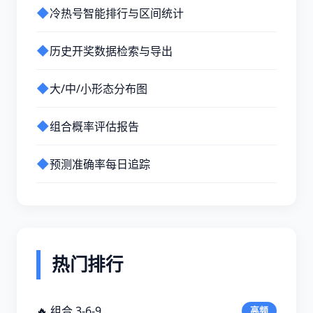
冷热号智能排行与区间统计
历史开奖数据检索与导出
大/中/小形态分布图
组合概率评估报告
预测准确率每日追踪
热门排行
🔥 组合 3-6-9
高频