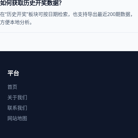
如何获取历史开奖数据？
在“历史开奖”板块可按日期检索，也支持导出最近200期数据，
方便本地分析。
平台
首页
关于我们
联系我们
网站地图