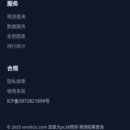
服务
预测查询
数据服务
走势图表
排行统计
合规
隐私政策
使用条款
ICP备3972821899号
© 2025 sinob2c.com 加拿大pc28预测-预测结果查询