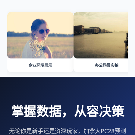
企业环境展示
办公场景实拍
掌握数据，从容决策
无论你是新手还是资深玩家，加拿大PC28预测