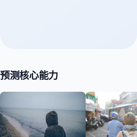
预测核心能力