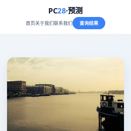
PC
28
·预测
首页
关于我们
联系我们
查询结果