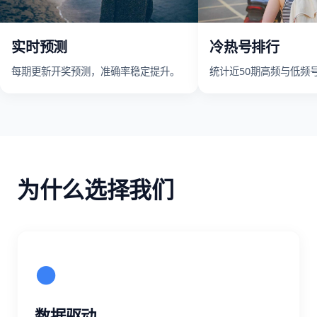
实时预测
冷热号排行
每期更新开奖预测，准确率稳定提升。
统计近50期高频与低频
为什么选择我们
●
数据驱动