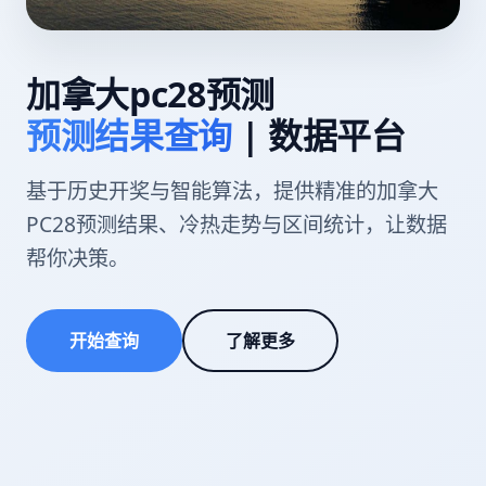
加拿大pc28预测
预测结果查询
| 数据平台
基于历史开奖与智能算法，提供精准的加拿大
PC28预测结果、冷热走势与区间统计，让数据
帮你决策。
开始查询
了解更多