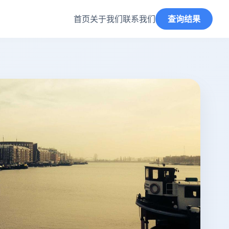
首页
关于我们
联系我们
查询结果