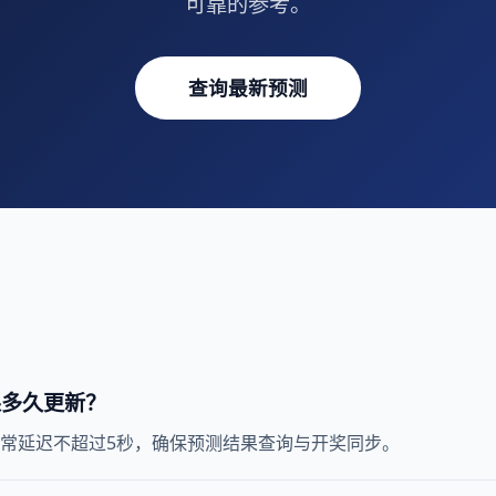
可靠的参考。
查询最新预测
果多久更新？
常延迟不超过5秒，确保预测结果查询与开奖同步。