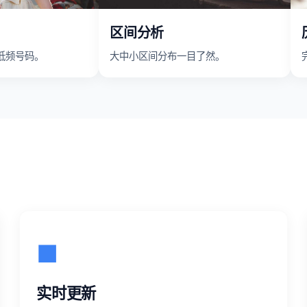
区间分析
低频号码。
大中小区间分布一目了然。
■
实时更新