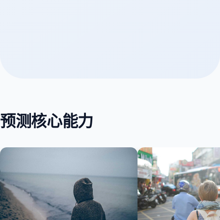
预测核心能力