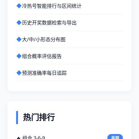
冷热号智能排行与区间统计
历史开奖数据检索与导出
大/中/小形态分布图
组合概率评估报告
预测准确率每日追踪
热门排行
🔥 组合 3-6-9
高频