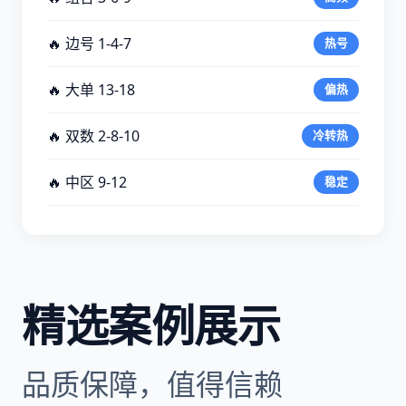
🔥 边号 1-4-7
热号
🔥 大单 13-18
偏热
🔥 双数 2-8-10
冷转热
🔥 中区 9-12
稳定
精选案例展示
品质保障，值得信赖