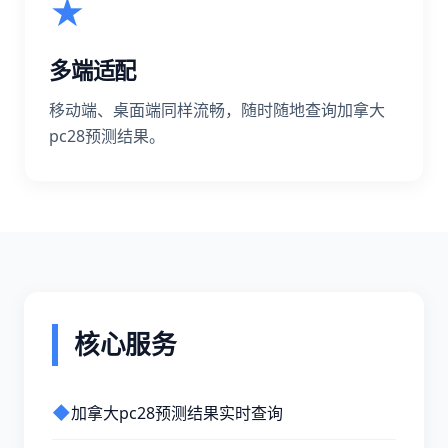
★
多端适配
移动端、桌面端同样流畅，随时随地查询加拿大
pc28预测结果。
核心服务
加拿大pc28预测结果实时查询