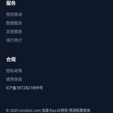
服务
预测查询
数据服务
走势图表
排行统计
合规
隐私政策
使用条款
ICP备3972821899号
© 2025 sinob2c.com 加拿大pc28预测-预测结果查询