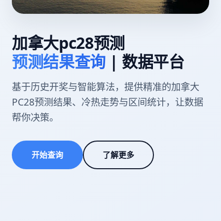
加拿大pc28预测
预测结果查询
| 数据平台
基于历史开奖与智能算法，提供精准的加拿大
PC28预测结果、冷热走势与区间统计，让数据
帮你决策。
开始查询
了解更多