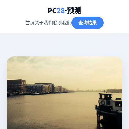
PC
28
·预测
首页
关于我们
联系我们
查询结果