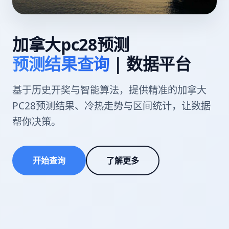
加拿大pc28预测
预测结果查询
| 数据平台
基于历史开奖与智能算法，提供精准的加拿大
PC28预测结果、冷热走势与区间统计，让数据
帮你决策。
开始查询
了解更多