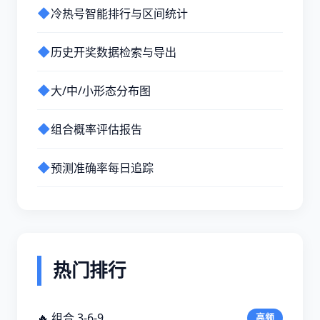
冷热号智能排行与区间统计
历史开奖数据检索与导出
大/中/小形态分布图
组合概率评估报告
预测准确率每日追踪
热门排行
🔥 组合 3-6-9
高频