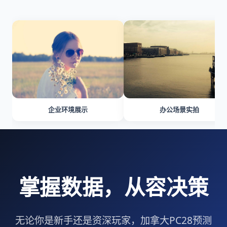
企业环境展示
办公场景实拍
掌握数据，从容决策
无论你是新手还是资深玩家，加拿大PC28预测