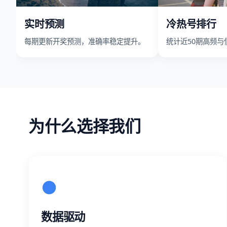
实时预测
冷热号排行
每期更新开奖预测，准确率稳定提升。
统计近50期高频与
为什么选择我们
●
数据驱动