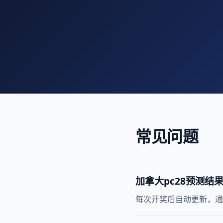
常见问题
加拿大pc28预测结
每次开奖后自动更新，通