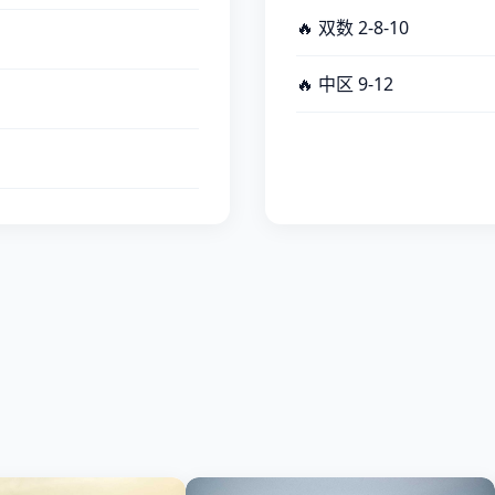
🔥 双数 2-8-10
🔥 中区 9-12