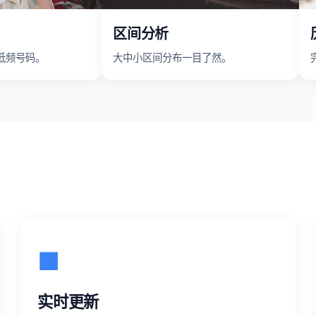
区间分析
低频号码。
大中小区间分布一目了然。
■
实时更新