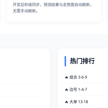
开奖后秒级同步，预测结果与走势图自动刷新，
无需手动刷新。
热门排行
🔥 组合 3-6-9
🔥 边号 1-4-7
🔥 大单 13-18