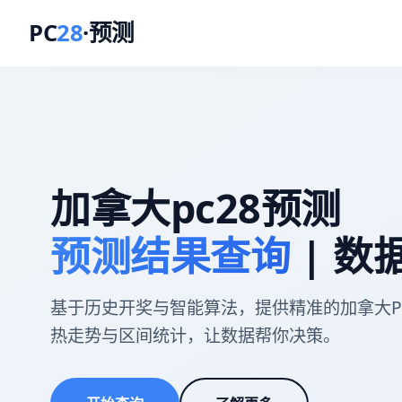
PC
28
·预测
加拿大pc28预测
预测结果查询
| 数
基于历史开奖与智能算法，提供精准的加拿大P
热走势与区间统计，让数据帮你决策。