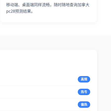
移动端、桌面端同样流畅，随时随地查询加拿大
pc28预测结果。
高频
热号
偏热