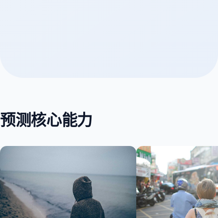
预测核心能力