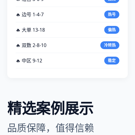
🔥 边号 1-4-7
热号
🔥 大单 13-18
偏热
🔥 双数 2-8-10
冷转热
🔥 中区 9-12
稳定
精选案例展示
品质保障，值得信赖