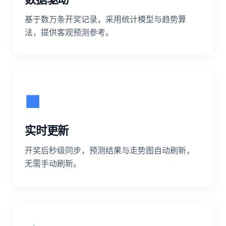
基于数万条开奖记录，采用统计模型与趋势算
法，提供客观预测参考。
■
实时更新
开奖后秒级同步，预测结果与走势图自动刷新，
无需手动刷新。