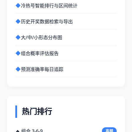
冷热号智能排行与区间统计
历史开奖数据检索与导出
大/中/小形态分布图
组合概率评估报告
预测准确率每日追踪
热门排行
🔥 组合 3-6-9
高频