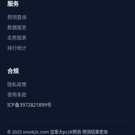
服务
预测查询
数据服务
走势图表
排行统计
合规
隐私政策
使用条款
ICP备3972821899号
© 2025 sinob2c.com 加拿大pc28预测-预测结果查询