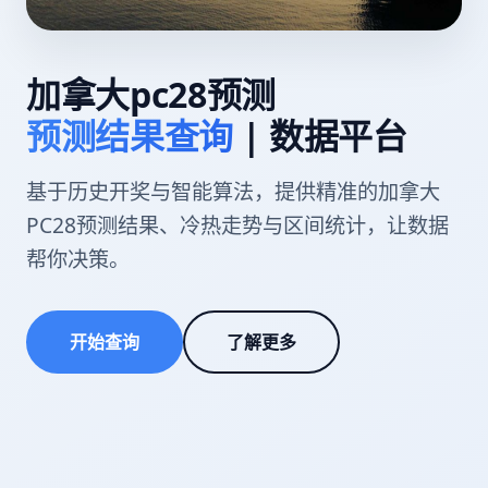
加拿大pc28预测
预测结果查询
| 数据平台
基于历史开奖与智能算法，提供精准的加拿大
PC28预测结果、冷热走势与区间统计，让数据
帮你决策。
开始查询
了解更多