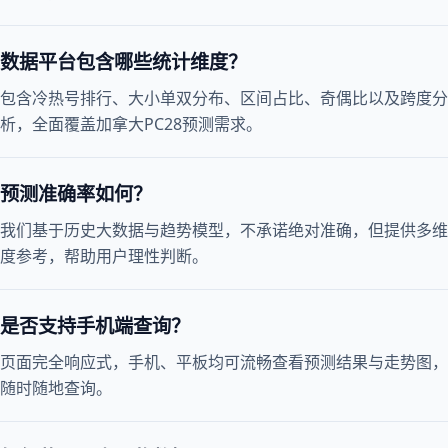
数据平台包含哪些统计维度？
包含冷热号排行、大小单双分布、区间占比、奇偶比以及跨度分
析，全面覆盖加拿大PC28预测需求。
预测准确率如何？
我们基于历史大数据与趋势模型，不承诺绝对准确，但提供多维
度参考，帮助用户理性判断。
是否支持手机端查询？
页面完全响应式，手机、平板均可流畅查看预测结果与走势图，
随时随地查询。