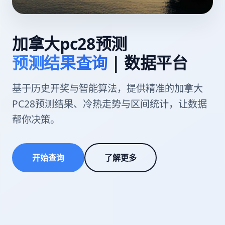
加拿大pc28预测
预测结果查询
| 数据平台
基于历史开奖与智能算法，提供精准的加拿大
PC28预测结果、冷热走势与区间统计，让数据
帮你决策。
开始查询
了解更多