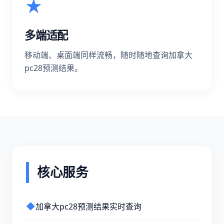
★
多端适配
移动端、桌面端同样流畅，随时随地查询加拿大
pc28预测结果。
核心服务
加拿大pc28预测结果实时查询