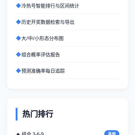
冷热号智能排行与区间统计
历史开奖数据检索与导出
大/中/小形态分布图
组合概率评估报告
预测准确率每日追踪
热门排行
🔥 组合 3-6-9
高频