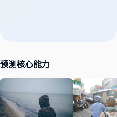
预测核心能力