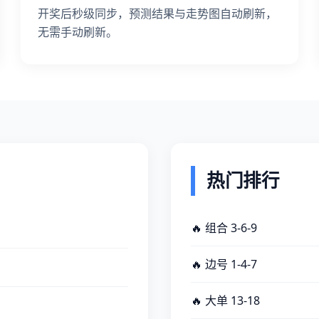
开奖后秒级同步，预测结果与走势图自动刷新，
无需手动刷新。
热门排行
🔥 组合 3-6-9
🔥 边号 1-4-7
🔥 大单 13-18