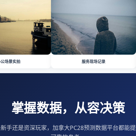
办公场景实拍
服务现场记录
掌握数据，从容决策
新手还是资深玩家，加拿大PC28预测数据平台都能