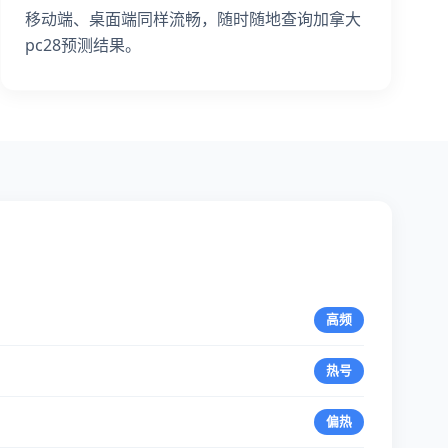
移动端、桌面端同样流畅，随时随地查询加拿大
pc28预测结果。
高频
热号
偏热