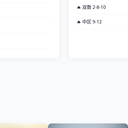
🔥 双数 2-8-10
🔥 中区 9-12