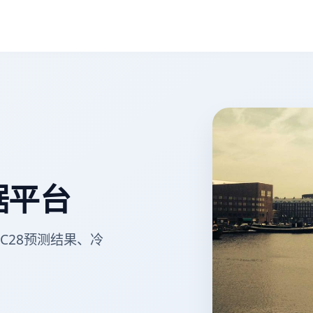
据平台
C28预测结果、冷