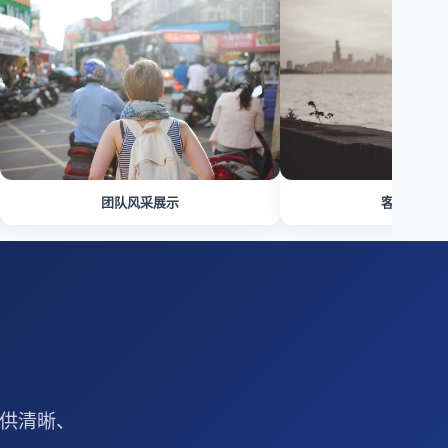
团队风采展示
客户合作留
提供清晰、