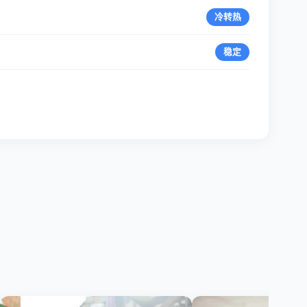
冷转热
稳定