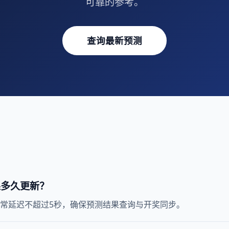
可靠的参考。
查询最新预测
果多久更新？
常延迟不超过5秒，确保预测结果查询与开奖同步。