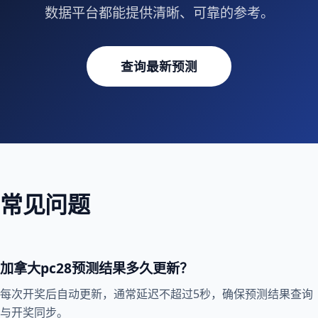
数据平台都能提供清晰、可靠的参考。
查询最新预测
常见问题
加拿大pc28预测结果多久更新？
每次开奖后自动更新，通常延迟不超过5秒，确保预测结果查询
与开奖同步。