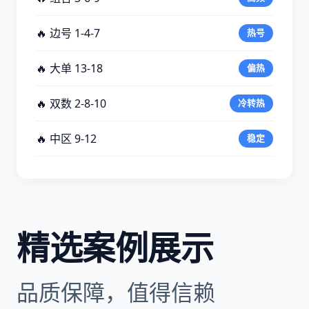
🔥 边号 1-4-7
热号
🔥 大单 13-18
偏热
🔥 双数 2-8-10
冷转热
🔥 中区 9-12
稳定
精选案例展示
品质保障，值得信赖