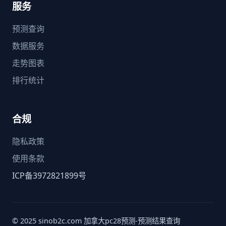
服务
预测查询
数据服务
走势图表
排行统计
合规
隐私政策
使用条款
ICP备3972821899号
© 2025 sinob2c.com 加拿大pc28预测-预测结果查询