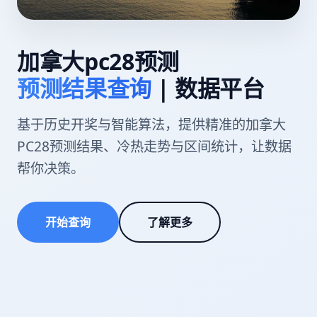
加拿大pc28预测
预测结果查询
| 数据平台
基于历史开奖与智能算法，提供精准的加拿大
PC28预测结果、冷热走势与区间统计，让数据
帮你决策。
开始查询
了解更多