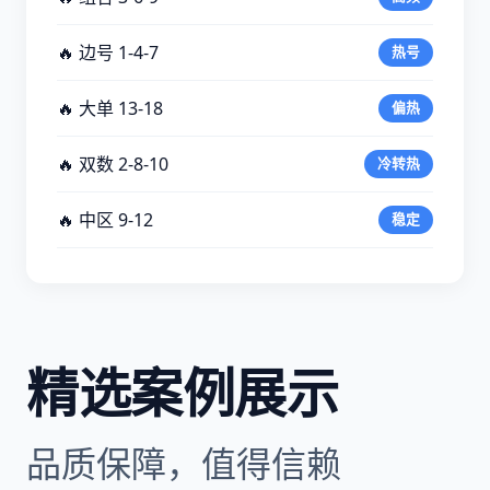
🔥 边号 1-4-7
热号
🔥 大单 13-18
偏热
🔥 双数 2-8-10
冷转热
🔥 中区 9-12
稳定
精选案例展示
品质保障，值得信赖