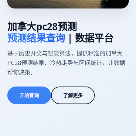
加拿大pc28预测
预测结果查询
| 数据平台
基于历史开奖与智能算法，提供精准的加拿大
PC28预测结果、冷热走势与区间统计，让数据
帮你决策。
开始查询
了解更多