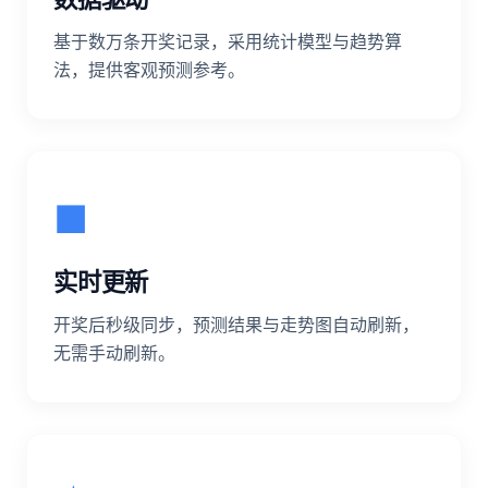
基于数万条开奖记录，采用统计模型与趋势算
法，提供客观预测参考。
■
实时更新
开奖后秒级同步，预测结果与走势图自动刷新，
无需手动刷新。