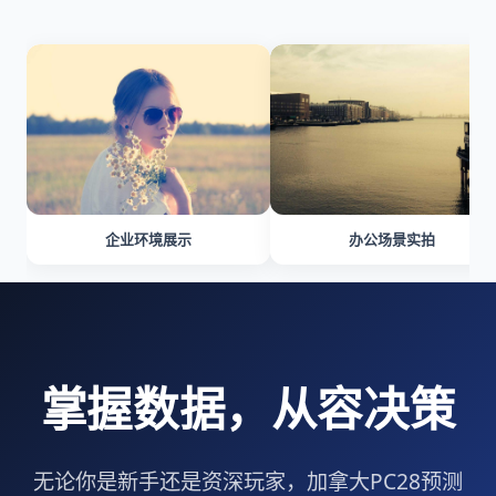
企业环境展示
办公场景实拍
掌握数据，从容决策
无论你是新手还是资深玩家，加拿大PC28预测