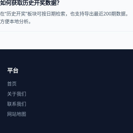
如何获取历史开奖数据？
在“历史开奖”板块可按日期检索，也支持导出最近200期数据，
方便本地分析。
平台
首页
关于我们
联系我们
网站地图